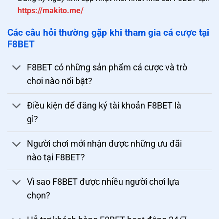
https://makito.me/
Các câu hỏi thường gặp khi tham gia cá cược tại
F8BET
F8BET có những sản phẩm cá cược và trò
chơi nào nổi bật?
Điều kiện để đăng ký tài khoản F8BET là
gì?
Người chơi mới nhận được những ưu đãi
nào tại F8BET?
Vì sao F8BET được nhiều người chơi lựa
chọn?