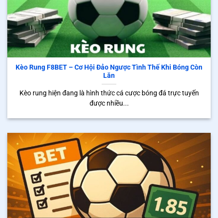
Kèo Rung F8BET – Cơ Hội Đảo Ngược Tình Thế Khi Bóng Còn
Lăn
Kèo rung hiện đang là hình thức cá cược bóng đá trực tuyến
được nhiều...