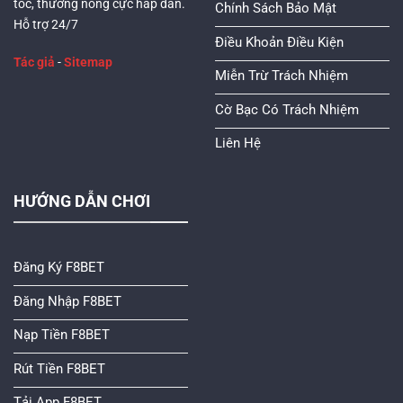
tốc, thưởng nóng cực hấp dẫn.
Chính Sách Bảo Mật
Hỗ trợ 24/7
Điều Khoản Điều Kiện
Tác giả
-
Sitemap
Miễn Trừ Trách Nhiệm
Cờ Bạc Có Trách Nhiệm
Liên Hệ
HƯỚNG DẪN CHƠI
Đăng Ký F8BET
Đăng Nhập F8BET
Nạp Tiền F8BET
Rút Tiền F8BET
Tải App F8BET