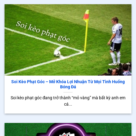
Soi Kèo Phạt Góc – Mở Khóa Lợi Nhuận Từ Mọi Tình Huống
Bóng Đá
Soi kèo phạt góc đang trở thành “mỏ vàng” mà bất kỳ anh em
cá...