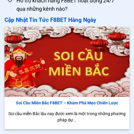
Hỗ trợ khách hàng F8BET hoạt động 24/7
qua những kênh nào?
Cập Nhật Tin Tức F8BET Hàng Ngày
Soi Cầu Miền Bắc F8BET – Khám Phá Mẹo Chiến Lược
Soi cầu miền Bắc lâu nay được xem là một trong những phương
pháp dự...