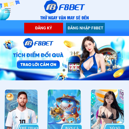
Chuyển
đến
nội
dung
ĐĂNG KÝ
ĐĂNG NHẬP F8BET